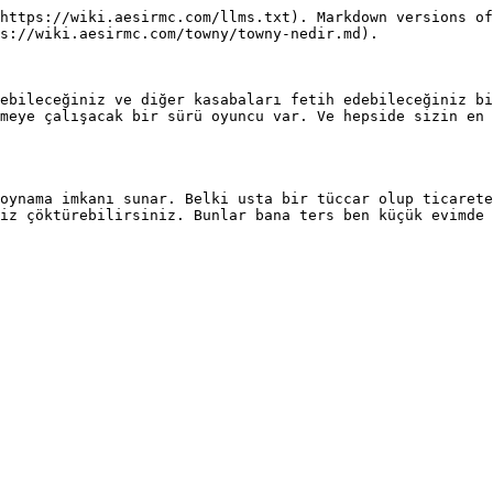
https://wiki.aesirmc.com/llms.txt). Markdown versions of
s://wiki.aesirmc.com/towny/towny-nedir.md).

ebileceğiniz ve diğer kasabaları fetih edebileceğiniz bi
meye çalışacak bir sürü oyuncu var. Ve hepside sizin en 
oynama imkanı sunar. Belki usta bir tüccar olup ticarete
iz çöktürebilirsiniz. Bunlar bana ters ben küçük evimde 