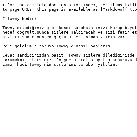
> For the complete documentation index, see [llms.txt](
to page URLs; this page is available as [Markdown](http
# Towny Nedir?

Towny dilediğiniz gibi kendi kasabalarınızı kurup büyüt
hedef doğrultusunda sizlere saldıracak ve sizi fetih et
sizleri sunucunun en güçlü ülkesi olmanız için var.

Peki gelelim o soruya Towny e nasıl başlarım?

Cevap sandığınızdan basit. Towny sizlere dilediğinizde 
korumakmı istersiniz. En güçlu kral olup tüm sunucuya d