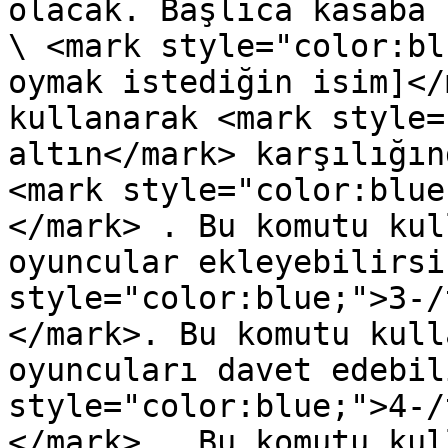
olacak. Başlıca kasaba 
\ <mark style="color:bl
oymak istediğin isim]</
kullanarak <mark style=
altın</mark> karşılığın
<mark style="color:blue
</mark> . Bu komutu kul
oyuncular ekleyebilirsi
style="color:blue;">3-/
</mark>. Bu komutu kull
oyuncuları davet edebil
style="color:blue;">4-/
</mark> . Bu komutu kul