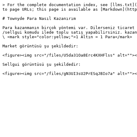
> For the complete documentation index, see [llms.txt](
to page URLs; this page is available as [Markdown](http
# Townyde Para Nasıl Kazanırım

Para kazanmanın birçok yöntemi var. Dilerseniz ticaret 
/sellgui komudu ilede toplu satış yapabilirsiniz. kazan
\ <mark style="color:yellow;">1 Altın = 1 Para</mark>

Market görüntüsü şu şekildedir:

<figure><img src="/files/U5da31Oa8Erc4KXHFlss" alt=""><
Sellgui görüntüsü şu şekildedir:
