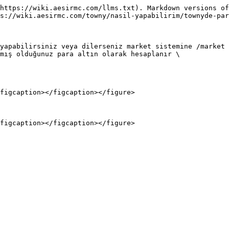
https://wiki.aesirmc.com/llms.txt). Markdown versions of
s://wiki.aesirmc.com/towny/nasil-yapabilirim/townyde-par
yapabilirsiniz veya dilerseniz market sistemine /market 
mış olduğunuz para altın olarak hesaplanır \

figcaption></figcaption></figure>
