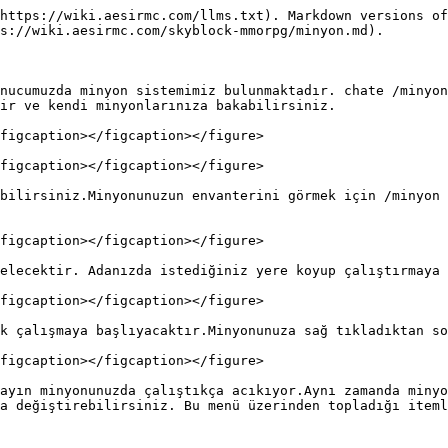
https://wiki.aesirmc.com/llms.txt). Markdown versions of
s://wiki.aesirmc.com/skyblock-mmorpg/minyon.md).

nucumuzda minyon sistemimiz bulunmaktadır. chate /minyon
ir ve kendi minyonlarınıza bakabilirsiniz.

figcaption></figcaption></figure>

figcaption></figcaption></figure>

bilirsiniz.Minyonunuzun envanterini görmek için /minyon 
figcaption></figcaption></figure>

elecektir. Adanızda istediğiniz yere koyup çalıştırmaya 
figcaption></figcaption></figure>

k çalışmaya başlıyacaktır.Minyonunuza sağ tıkladıktan so
figcaption></figcaption></figure>

ayın minyonunuzda çalıştıkça acıkıyor.Aynı zamanda minyo