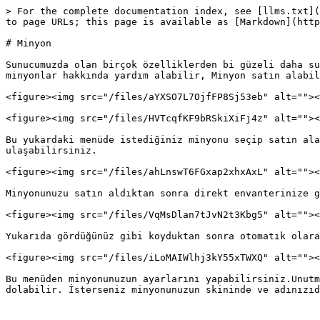
> For the complete documentation index, see [llms.txt](
to page URLs; this page is available as [Markdown](http
# Minyon

Sunucumuzda olan birçok özelliklerden bi güzeli daha su
minyonlar hakkında yardım alabilir, Minyon satın alabil
<figure><img src="/files/aYXSO7L7OjfFP8Sj53eb" alt=""><
<figure><img src="/files/HVTcqfKF9bRSkiXiFj4z" alt=""><
Bu yukardaki menüde istediğiniz minyonu seçip satın ala
ulaşabilirsiniz.

<figure><img src="/files/ahLnswT6FGxap2xhxAxL" alt=""><
Minyonunuzu satın aldıktan sonra direkt envanterinize g
<figure><img src="/files/VqMsDlan7tJvN2t3Kbg5" alt=""><
Yukarıda gördüğünüz gibi koyduktan sonra otomatık olara
<figure><img src="/files/iLoMAIWlhj3kY55xTWXQ" alt=""><
Bu menüden minyonunuzun ayarlarını yapabilirsiniz.Unutm