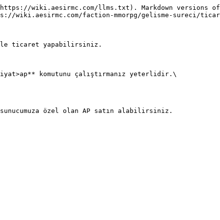
https://wiki.aesirmc.com/llms.txt). Markdown versions of
s://wiki.aesirmc.com/faction-mmorpg/gelisme-sureci/ticar
le ticaret yapabilirsiniz.

iyat>ap** komutunu çalıştırmanız yeterlidir.\
