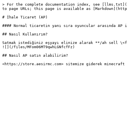
> For the complete documentation index, see [llms.txt](
to page URLs; this page is available as [Markdown](http
# İhale Ticaret (AP)

#### Normal ticaretin yanı sıra oyuncular arasında AP i
## Nasıl Kullanırım?

Satmak istediğiniz eşyayı elinize alarak **/ah sell \<f
![](/files/MFom06MT9qwhLGNfcfFz)

## Nasıl AP satın alabilirim?
