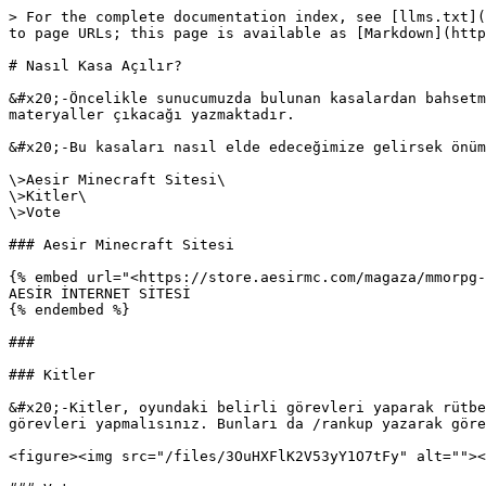
> For the complete documentation index, see [llms.txt](
to page URLs; this page is available as [Markdown](http
# Nasıl Kasa Açılır?

&#x20;-Öncelikle sunucumuzda bulunan kasalardan bahsetm
materyaller çıkacağı yazmaktadır.

&#x20;-Bu kasaları nasıl elde edeceğimize gelirsek önüm
\>Aesir Minecraft Sitesi\

\>Kitler\

\>Vote

### Aesir Minecraft Sitesi

{% embed url="<https://store.aesirmc.com/magaza/mmorpg-
AESİR İNTERNET SİTESİ

{% endembed %}

###

### Kitler

&#x20;-Kitler, oyundaki belirli görevleri yaparak rütbe
görevleri yapmalısınız. Bunları da /rankup yazarak göre
<figure><img src="/files/3OuHXFlK2V53yY1O7tFy" alt=""><