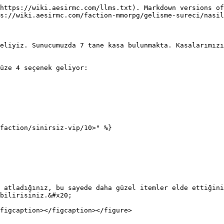
https://wiki.aesirmc.com/llms.txt). Markdown versions of
s://wiki.aesirmc.com/faction-mmorpg/gelisme-sureci/nasil
eliyiz. Sunucumuzda 7 tane kasa bulunmakta. Kasalarımızı
üze 4 seçenek geliyor:

faction/sinirsiz-vip/10>" %}

 atladığınız, bu sayede daha güzel itemler elde ettiğini
bilirisiniz.&#x20;

figcaption></figcaption></figure>
