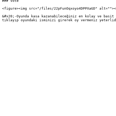
### Vote

<figure><img src="/files/22pFunOqxoyo4DPPXaGD" alt=""><
&#x20;-Oyunda kasa kazanabileceğiniz en kolay ve basit 