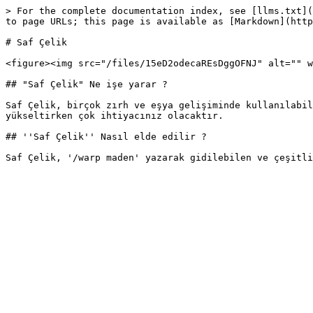
> For the complete documentation index, see [llms.txt](
to page URLs; this page is available as [Markdown](http
# Saf Çelik

<figure><img src="/files/15eD2odecaREsDggOFNJ" alt="" w
## "Saf Çelik" Ne işe yarar ?

Saf Çelik, birçok zırh ve eşya gelişiminde kullanılabil
yükseltirken çok ihtiyacınız olacaktır.

## ''Saf Çelik'' Nasıl elde edilir ?
