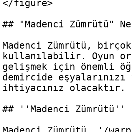
</figure>

## "Madenci Zümrütü" Ne
Madenci Zümrütü, birçok
kullanılabilir. Oyun or
gelişmek için önemli öğ
demircide eşyalarınızı 
ihtiyacınız olacaktır.

## ''Madenci Zümrütü'' 
Madenci Zümrütü, '/warp