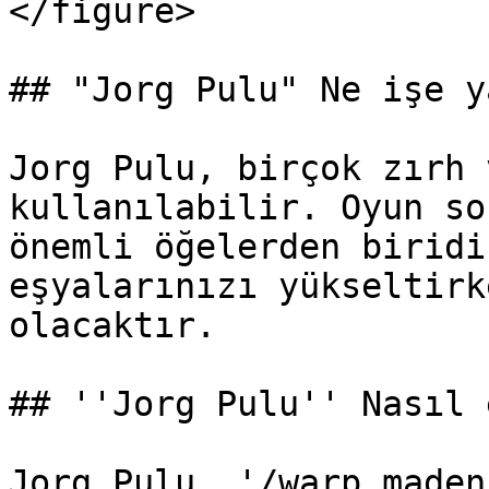
</figure>

## "Jorg Pulu" Ne işe y
Jorg Pulu, birçok zırh 
kullanılabilir. Oyun so
önemli öğelerden biridi
eşyalarınızı yükseltirk
olacaktır.

## ''Jorg Pulu'' Nasıl 
Jorg Pulu, '/warp maden